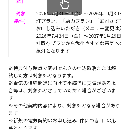
送]
[対象
2026年7月31日（金）～2026年10月
スクロールできます
条件]
灯プラン」「動力プラン」「武州さすて
お申し込みいただき（メニュー変更は対
2026年7月24日（金）～2027年1月29
社既存プランから武州さすてな電気へのお
象外となります。
※特典付与時点で武州でんきの申込取消または解
約した方は対象外となります。
※電気の供給開始に向けて手続きに支障がある場
合等は、対象外とさせていただく場合がございま
す。
※その他契約内容により、対象外となる場合があり
ます。
※新規の電気契約のお申し込み1件につき1口の応
募となります。