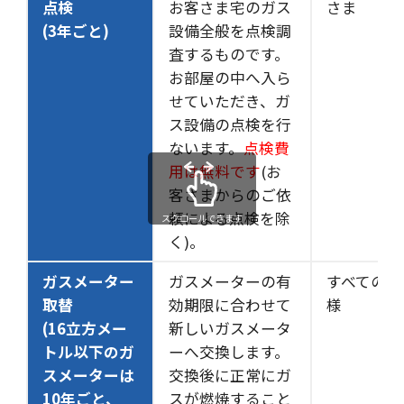
点検
お客さま宅のガス
さま
(3年ごと)
設備全般を点検調
査するものです。
お部屋の中へ入ら
せていただき、ガ
ス設備の点検を行
ないます。
点検費
用は無料です
(お
客さまからのご依
頼による点検を除
スクロールできます
く)。
ガスメーター
ガスメーターの有
すべてのお
取替
効期限に合わせて
様
(16立方メー
新しいガスメータ
トル以下のガ
ーへ交換します。
スメーターは
交換後に正常にガ
10年ごと、
スが燃焼すること