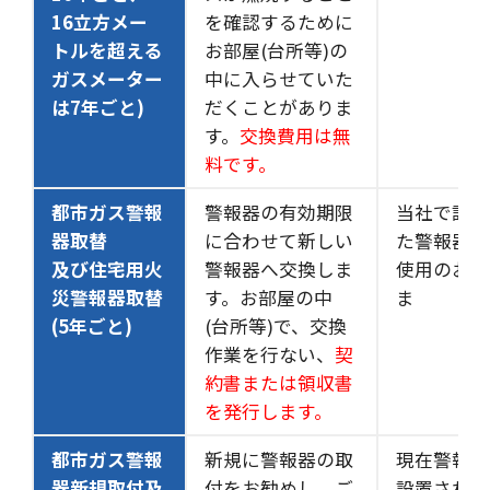
16立方メー
を確認するために
トルを超える
お部屋(台所等)の
ガスメーター
中に入らせていた
は7年ごと)
だくことがありま
す。
交換費用は無
料です。
都市ガス警報
警報器の有効期限
当社で設置
器取替
に合わせて新しい
た警報器を
及び住宅用火
警報器へ交換しま
使用のお客
災警報器取替
す。お部屋の中
ま
(5年ごと)
(台所等)で、交換
作業を行ない、
契
約書または領収書
を発行します。
都市ガス警報
新規に警報器の取
現在警報器
器新規取付及
付をお勧めし、ご
設置されて