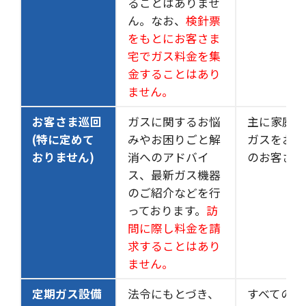
ることはありませ
ん。なお、
検針票
をもとにお客さま
宅でガス料金を集
金することはあり
ません。
お客さま巡回
ガスに関するお悩
主に家庭用
(特に定めて
みやお困りごと解
ガスをお使
おりません)
消へのアドバイ
のお客さま
ス、最新ガス機器
のご紹介などを行
っております。
訪
問に際し料金を請
求することはあり
ません。
定期ガス設備
法令にもとづき、
すべてのお