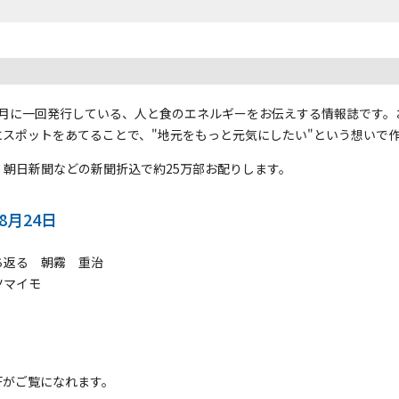
2か月に一回発行している、人と食のエネルギーをお伝えする情報誌です
スポットをあてることで、"地元をもっと元気にしたい"という想いで
朝日新聞などの新聞折込で約25万部お配りします。
年8月24日
ち返る 朝霧 重治
ツマイモ
Fがご覧になれます。