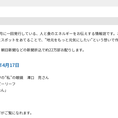
2か月に一回発行している、人と食のエネルギーをお伝えする情報誌です
スポットをあてることで、"地元をもっと元気にしたい"という想いで作
朝日新聞などの新聞折込で約22万部お配りします。
4年4月17日
の"私"の眼鏡 澤口 亮
さん
ビーリーフ
はん」
Fがご覧になれます。