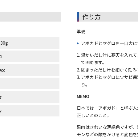
作り方
準備
30g
アボカドとマグロを一口大に
温かいだし汁に寒天を入れて
コ
て固めます。
固まっただし汁を細かく刻み
0cc
アボカドとマグロにワサビ醤
り。
MEMO
々
日本では「アボガド」と呼ぶ人
々
正しいとのこと。
果肉はきれいな薄緑色ですが、
モンなどの酸をかけると変色を