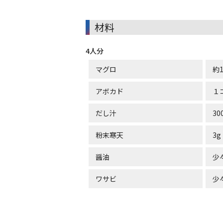
材料
4人分
マグロ
約1
アボカド
１
だし汁
30
粉末寒天
3g
醤油
少
ワサビ
少