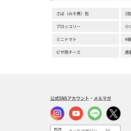
さば（みそ煮）缶
1
ブロッコリー
小
ミニトマト
4
ピザ用チーズ
適
公式SNSアカウント
・
メルマガ
メールマガジン