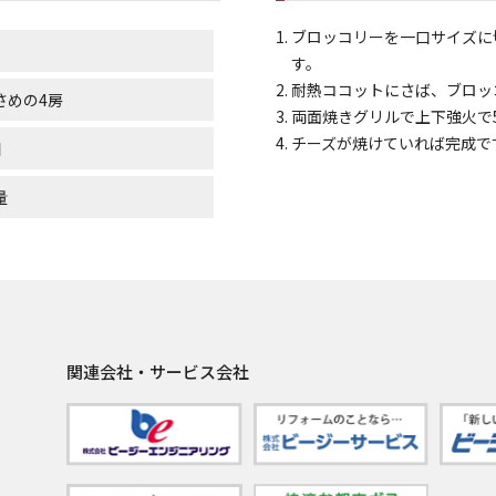
ブロッコリーを一口サイズに
缶
す。
耐熱ココットにさば、ブロッ
さめの4房
両面焼きグリルで上下強火で
チーズが焼けていれば完成で
個
量
関連会社・サービス会社