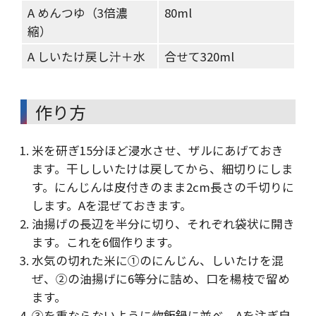
A めんつゆ（3倍濃
80ml
縮）
A しいたけ戻し汁＋水
合せて320ml
作り方
米を研ぎ15分ほど浸水させ、ザルにあげておき
ます。干ししいたけは戻してから、細切りにしま
す。にんじんは皮付きのまま2cm長さの千切りに
します。Aを混ぜておきます。
油揚げの長辺を半分に切り、それぞれ袋状に開き
ます。これを6個作ります。
水気の切れた米に①のにんじん、しいたけを混
ぜ、➁の油揚げに6等分に詰め、口を楊枝で留め
ます。
③を重ならないように炊飯鍋に並べ、Aを注ぎ自