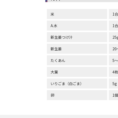
米
1
A.
水
1
新生姜つけ汁
25
新生姜
20
たくあん
5～
大葉
4
いりごま（白ごま）
5g
卵
1