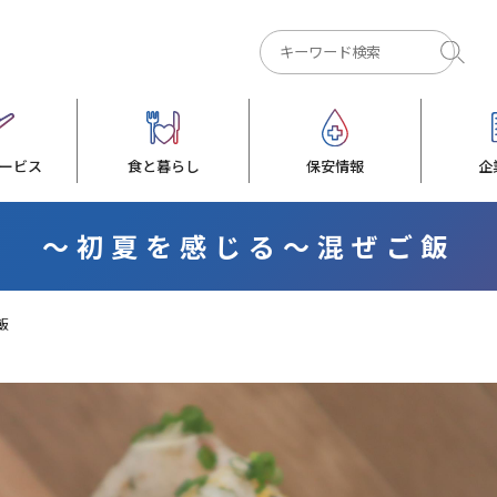
ービス
食と暮らし
保安情報
企
～初夏を感じる～混ぜご飯
飯