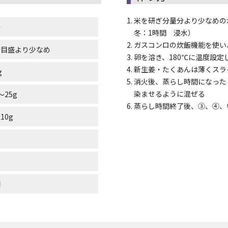
米を研ぎ分量分より少なめの水
合
冬：1時間 浸水）
ガスコンロの炊飯機能を使い
合
目盛より少なめ
卵を溶き、180℃に温度設
新生姜・たくあんは薄くスラ
g
消火後、蒸らし時間になった
染ませるように混ぜる
～25g
蒸らし時間終了後、③、④、
10g
枚
個