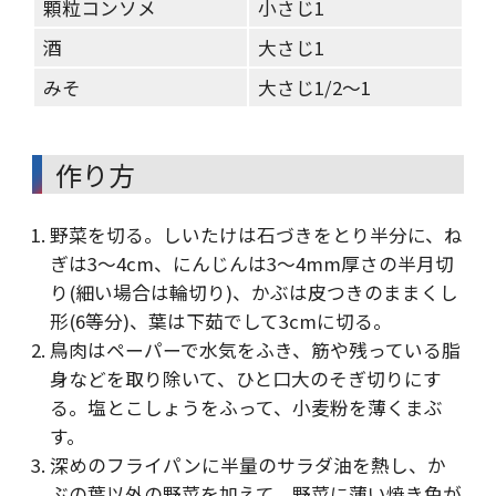
顆粒コンソメ
小さじ1
酒
大さじ1
みそ
大さじ1/2～1
作り方
野菜を切る。しいたけは石づきをとり半分に、ね
ぎは3～4cm、にんじんは3～4mm厚さの半月切
り(細い場合は輪切り)、かぶは皮つきのままくし
形(6等分)、葉は下茹でして3cmに切る。
鳥肉はペーパーで水気をふき、筋や残っている脂
身などを取り除いて、ひと口大のそぎ切りにす
る。塩とこしょうをふって、小麦粉を薄くまぶ
す。
深めのフライパンに半量のサラダ油を熱し、か
ぶの葉以外の野菜を加えて、野菜に薄い焼き色が