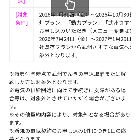
送]
[対象
2026年7月31日（金）～2026年10月
スクロールできます
条件]
灯プラン」「動力プラン」「武州さすて
お申し込みいただき（メニュー変更は対
2026年7月24日（金）～2027年1月29
社既存プランから武州さすてな電気へのお
象外となります。
※特典付与時点で武州でんきの申込取消または解
約した方は対象外となります。
※電気の供給開始に向けて手続きに支障がある場
合等は、対象外とさせていただく場合がございま
す。
※その他契約内容により、対象外となる場合があり
ます。
※新規の電気契約のお申し込み1件につき1口の応
募となります。