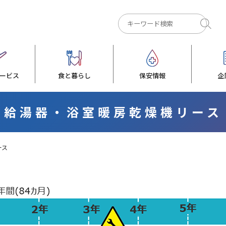
ービス
食と暮らし
保安情報
企
給湯器・浴室暖房乾燥機リース
ース